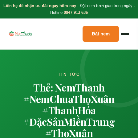
Liên hệ để nhận ưu đãi ngay hôm nay
· Đặt nem tươi giao trong ngày ·
Hotline
0947 913 636
Đặt nem
TIN TỨC
Thẻ: NemThanh
#NemChuaThọXuân
#ThanhHóa
#ĐặcSảnMiềnTrung
#ThọXuân