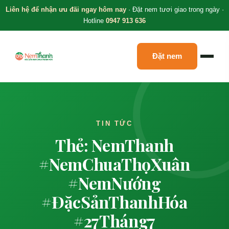
Liên hệ để nhận ưu đãi ngay hôm nay
· Đặt nem tươi giao trong ngày ·
Hotline
0947 913 636
Đặt nem
TIN TỨC
Thẻ: NemThanh
#NemChuaThọXuân
#NemNướng
#ĐặcSảnThanhHóa
#27Tháng7