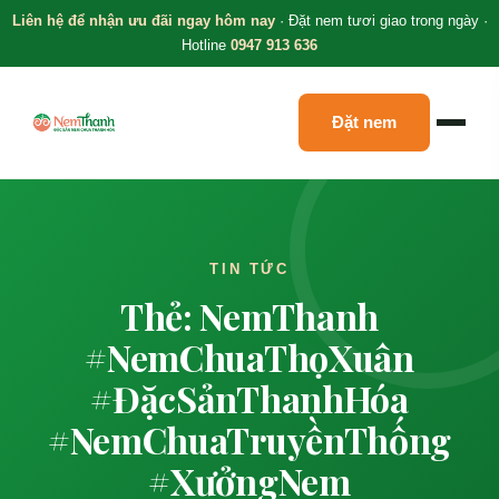
Liên hệ để nhận ưu đãi ngay hôm nay
· Đặt nem tươi giao trong ngày ·
Hotline
0947 913 636
Đặt nem
TIN TỨC
Thẻ: NemThanh
#NemChuaThọXuân
#ĐặcSảnThanhHóa
#NemChuaTruyềnThống
#XưởngNem