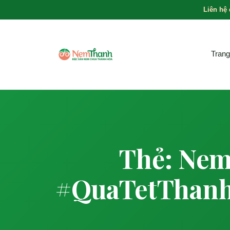
Liên hệ
Trang
Thẻ: Ne
#QuaTetThan