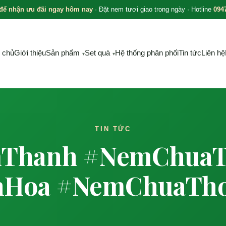
 để nhận ưu đãi ngay hôm nay
· Đặt nem tươi giao trong ngày · Hotline
094
 chủ
Giới thiệu
Sản phẩm
Set quà
Hệ thống phân phối
Tin tức
Liên hệ
TIN TỨC
mThanh #NemChua
hHoa #NemChuaTho