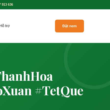
7 913 636
Hỗ trợ
Đặt nem
ThanhHoa
Xuan #TetQue