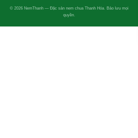
© 2026 NemThanh — Đặc sản nem chua Thanh Hóa. Bảo lưu mọi
quyền.