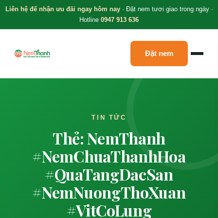
Liên hệ để nhận ưu đãi ngay hôm nay
· Đặt nem tươi giao trong ngày ·
Hotline
0947 913 636
Đặt nem
TIN TỨC
Thẻ: NemThanh
#NemChuaThanhHoa
#QuaTangDacSan
#NemNuongThoXuan
#VitCoLung