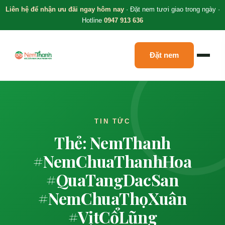
Liên hệ để nhận ưu đãi ngay hôm nay
· Đặt nem tươi giao trong ngày ·
Hotline
0947 913 636
Đặt nem
TIN TỨC
Thẻ: NemThanh
#NemChuaThanhHoa
#QuaTangDacSan
#NemChuaThọXuân
#VịtCổLũng