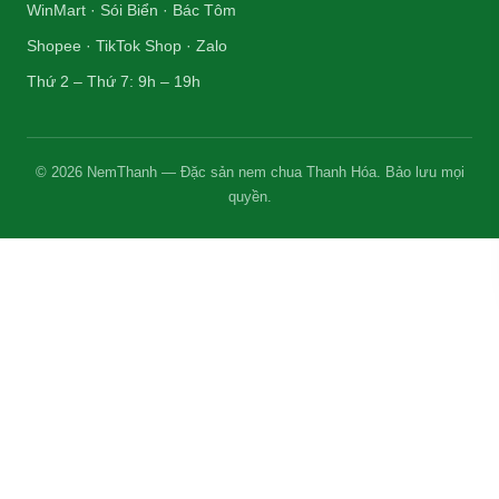
WinMart · Sói Biển · Bác Tôm
Shopee · TikTok Shop · Zalo
Thứ 2 – Thứ 7: 9h – 19h
© 2026 NemThanh — Đặc sản nem chua Thanh Hóa. Bảo lưu mọi
quyền.