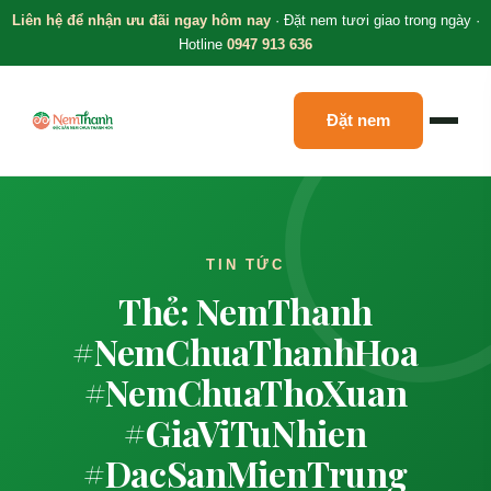
Liên hệ để nhận ưu đãi ngay hôm nay
· Đặt nem tươi giao trong ngày ·
Hotline
0947 913 636
Đặt nem
TIN TỨC
Thẻ: NemThanh
#NemChuaThanhHoa
#NemChuaThoXuan
#GiaViTuNhien
#DacSanMienTrung