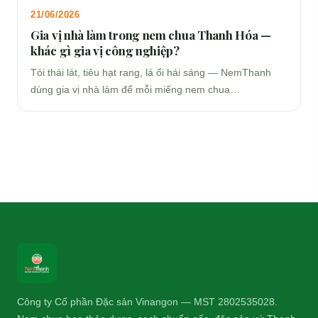
21/06/2026
Gia vị nhà làm trong nem chua Thanh Hóa —
khác gì gia vị công nghiệp?
Tỏi thái lát, tiêu hạt rang, lá ổi hái sáng — NemThanh
dùng gia vị nhà làm để mỗi miếng nem chua…
Công ty Cổ phần Đặc sản Vinangon — MST 2802535028.