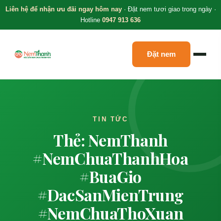
Liên hệ để nhận ưu đãi ngay hôm nay
· Đặt nem tươi giao trong ngày ·
Hotline
0947 913 636
Đặt nem
TIN TỨC
Thẻ: NemThanh
#NemChuaThanhHoa
#BuaGio
#DacSanMienTrung
#NemChuaThoXuan