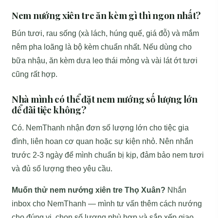
Nem nướng xiên tre ăn kèm gì thì ngon nhất?
Bún tươi, rau sống (xà lách, húng quế, giá đỗ) và mắm
nêm pha loãng là bộ kèm chuẩn nhất. Nếu dùng cho
bữa nhậu, ăn kèm dưa leo thái mỏng và vài lát ớt tươi
cũng rất hợp.
Nhà mình có thể đặt nem nướng số lượng lớn
để đãi tiệc không?
Có. NemThanh nhận đơn số lượng lớn cho tiệc gia
đình, liên hoan cơ quan hoặc sự kiện nhỏ. Nên nhắn
trước 2-3 ngày để mình chuẩn bị kịp, đảm bảo nem tươi
và đủ số lượng theo yêu cầu.
Muốn thử nem nướng xiên tre Thọ Xuân?
Nhắn
inbox cho NemThanh — mình tư vấn thêm cách nướng
cho đúng vị, chọn số lượng phù hợp và sắp xếp giao