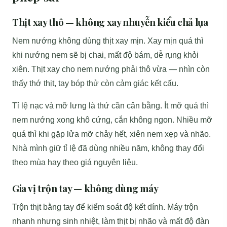
Thịt xay thô — không xay nhuyễn kiểu chả lụa
Nem nướng không dùng thịt xay mịn. Xay mịn quá thì
khi nướng nem sẽ bị chai, mất độ bám, dễ rụng khỏi
xiên. Thịt xay cho nem nướng phải thô vừa — nhìn còn
thấy thớ thịt, tay bóp thử còn cảm giác kết cấu.
Tỉ lệ nạc và mỡ lưng là thứ cần cân bằng. Ít mỡ quá thì
nem nướng xong khô cứng, cắn không ngon. Nhiều mỡ
quá thì khi gặp lửa mỡ chảy hết, xiên nem xẹp và nhão.
Nhà mình giữ tỉ lệ đã dùng nhiều năm, không thay đổi
theo mùa hay theo giá nguyên liệu.
Gia vị trộn tay — không dùng máy
Trộn thịt bằng tay để kiểm soát độ kết dính. Máy trộn
nhanh nhưng sinh nhiệt, làm thịt bị nhão và mất độ đàn