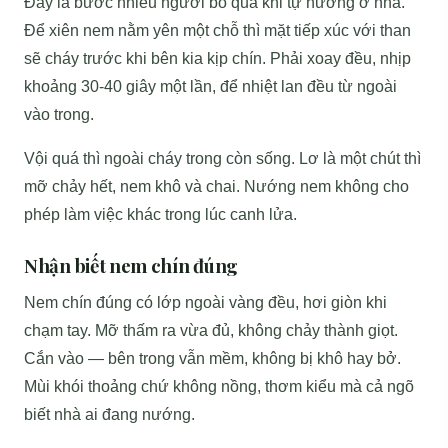
Đây là bước nhiều người bỏ qua khi tự nướng ở nhà.
Để xiên nem nằm yên một chỗ thì mặt tiếp xúc với than
sẽ cháy trước khi bên kia kịp chín. Phải xoay đều, nhịp
khoảng 30-40 giây một lần, để nhiệt lan đều từ ngoài
vào trong.
Vội quá thì ngoài cháy trong còn sống. Lơ là một chút thì
mỡ chảy hết, nem khô và chai. Nướng nem không cho
phép làm việc khác trong lúc canh lửa.
Nhận biết nem chín đúng
Nem chín đúng có lớp ngoài vàng đều, hơi giòn khi
chạm tay. Mỡ thấm ra vừa đủ, không chảy thành giọt.
Cắn vào — bên trong vẫn mềm, không bị khô hay bở.
Mùi khói thoảng chứ không nồng, thơm kiểu mà cả ngõ
biết nhà ai đang nướng.