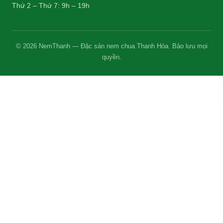
Thứ 2 – Thứ 7: 9h – 19h
© 2026 NemThanh — Đặc sản nem chua Thanh Hóa. Bảo lưu mọi
quyền.