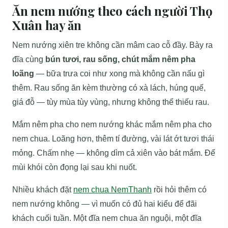
Ăn nem nướng theo cách người Thọ
Xuân hay ăn
Nem nướng xiên tre không cần mâm cao cỗ đầy. Bày ra
đĩa cùng
bún tươi, rau sống, chút mắm nêm pha
loãng
— bữa trưa coi như xong mà không cần nấu gì
thêm. Rau sống ăn kèm thường có xà lách, húng quế,
giá đỗ — tùy mùa tùy vùng, nhưng không thể thiếu rau.
Mắm nêm pha cho nem nướng khác mắm nêm pha cho
nem chua. Loãng hơn, thêm tí đường, vài lát ớt tươi thái
mỏng. Chấm nhẹ — không dìm cả xiên vào bát mắm. Để
mùi khói còn đọng lại sau khi nuốt.
Nhiều khách đặt
nem chua NemThanh
rồi hỏi thêm có
nem nướng không — vì muốn có đủ hai kiểu để đãi
khách cuối tuần. Một đĩa nem chua ăn nguội, một đĩa