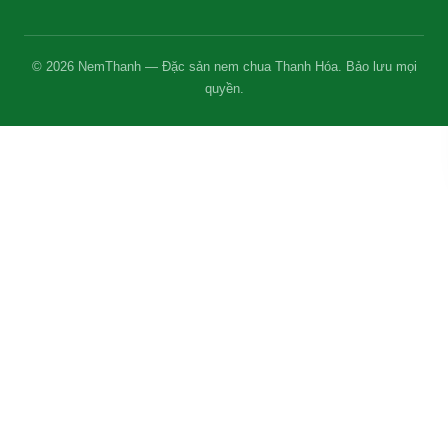
© 2026 NemThanh — Đặc sản nem chua Thanh Hóa. Bảo lưu mọi
quyền.