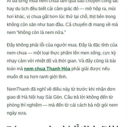
Ai đã từng mua nem chua làm quà sau chuyến công tác
hay du lịch đều biết cái cảm giác đó — mở hộp ra, mùi
hơi khác, vị chua gắt hơn lúc thử tại chỗ, thịt bên trong
không còn săn như ban đầu. Cả chuyến đi mang về mà
nem “không còn là nem nữa.”
Đây không phải lỗi của người mua. Đây là đặc tính của
nem chua — một loại thực phẩm lên men sống, cực kỳ
nhạy cảm với nhiệt độ và thời gian. Và đây cũng là bài
toán mà
nem chua Thanh Hóa
phải giải được nếu
muốn đi xa hơn ranh giới tỉnh.
NemThanh đã nghĩ về điều này từ trước khi nhận đơn
giao đi Hà Nội hay Sài Gòn. Câu trả lời không đến từ
phòng thí nghiệm — mà đến từ cái cách bà nội gói nem
ngày xưa.