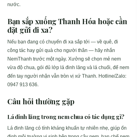
nước.
Bạn sắp xuống Thanh Hóa hoặc cần
đặt gửi đi xa?
Nếu bạn đang có chuyến đi xa sắp tới — về quê, đi
công tác hay gửi quà cho người thân — hãy nhắn
NemThanh trước một ngày. Xưởng sẽ chọn mẻ nem
vừa độ chua, gói đủ lớp lá đinh lăng và lá chuối, để nem
đến tay người nhận vẫn tròn vị xứ Thanh. Hotline/Zalo:
0947 913 636.
Câu hỏi thường gặp
Lá đinh lăng trong nem chua có tác dụng gì?
Lá đinh lăng có tính kháng khuẩn tự nhiên nhẹ, giúp ổn
định môi trường vi sinh bên trong cây nem, hạn chế nem