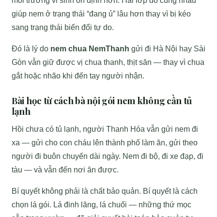
môi trường vi sinh ổn định hơn. Hai lớp đó cùng nhau
giúp nem ở trạng thái “đang ủ” lâu hơn thay vì bị kéo
sang trạng thái biến đổi tự do.
Đó là lý do
nem chua NemThanh
gửi đi Hà Nội hay Sài
Gòn vẫn giữ được vị chua thanh, thịt săn — thay vì chua
gắt hoặc nhão khi đến tay người nhận.
Bài học từ cách bà nội gói nem không cần tủ
lạnh
Hồi chưa có tủ lạnh, người Thanh Hóa vẫn gửi nem đi
xa — gửi cho con cháu lên thành phố làm ăn, gửi theo
người đi buôn chuyến dài ngày. Nem đi bộ, đi xe đạp, đi
tàu — và vẫn đến nơi ăn được.
Bí quyết không phải là chất bảo quản. Bí quyết là cách
chọn lá gói. Lá đinh lăng, lá chuối — những thứ mọc