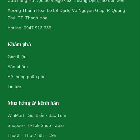
Cửa hàng Hà Nội: Số 4 Ngõ 452 Trường Định, mở đến 20h
Xưởng Thanh Hóa: Lô 89 Đại lộ Võ Nguyên Giáp, P. Quảng
Phú, TP. Thanh Hóa
Hotline: 0947 913 636
Khám phá
Giới thiệu
Sản phẩm
Hệ thống phân phối
Tin tức
Mua hàng & kênh bán
WinMart · Sói Biển · Bác Tôm
Shopee · TikTok Shop · Zalo
Thứ 2 – Thứ 7: 9h – 19h