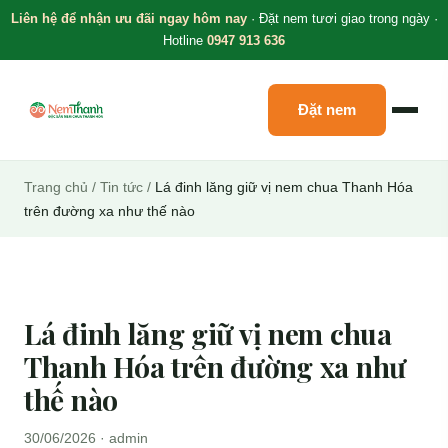
Liên hệ để nhận ưu đãi ngay hôm nay
· Đặt nem tươi giao trong ngày ·
Hotline
0947 913 636
Đặt nem
Trang chủ
/
Tin tức
/
Lá đinh lăng giữ vị nem chua Thanh Hóa
trên đường xa như thế nào
Lá đinh lăng giữ vị nem chua
Thanh Hóa trên đường xa như
thế nào
30/06/2026 · admin