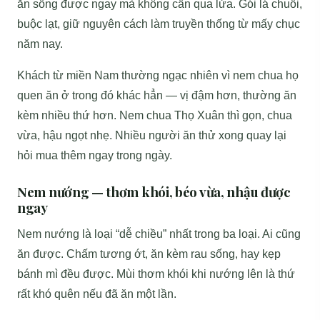
ăn sống được ngay mà không cần qua lửa. Gói lá chuối,
buộc lạt, giữ nguyên cách làm truyền thống từ mấy chục
năm nay.
Khách từ miền Nam thường ngạc nhiên vì nem chua họ
quen ăn ở trong đó khác hẳn — vị đậm hơn, thường ăn
kèm nhiều thứ hơn. Nem chua Thọ Xuân thì gọn, chua
vừa, hậu ngọt nhẹ. Nhiều người ăn thử xong quay lại
hỏi mua thêm ngay trong ngày.
Nem nướng — thơm khói, béo vừa, nhậu được
ngay
Nem nướng là loại “dễ chiều” nhất trong ba loại. Ai cũng
ăn được. Chấm tương ớt, ăn kèm rau sống, hay kẹp
bánh mì đều được. Mùi thơm khói khi nướng lên là thứ
rất khó quên nếu đã ăn một lần.