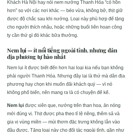
Khách Hà Nội hay nói nem nướng Thanh Hóa “có hồn
hơn” so với các nơi khác — béo vừa, không bở, thịt giữ
được độ chắc sau khi nướng. Loại này phù hợp để tặng
cho người thích nhậu, hoặc những buổi liên hoan công
ty cần thứ gì đó khác bữa thường.
Nem lụi — ít nổi tiếng ngoài tỉnh, nhưng dân
địa phương tự hào nhất
Nem lụi ít được biết đến hơn hai loại kia nếu bạn không
phải người Thanh Hóa. Nhưng đây lại là thứ mà dân địa
phương hay chọn khi muốn đãi khách quý — vì nó
không phổ biến, nên mang ra là có chuyện để kể.
Nem lụi
được xiên que, nướng trên than hoa, ăn nóng
mới đúng vị. Thịt được pha theo tỉ lệ riêng, thêm sả và
gia vị vùng miền — mùi thơm đặc trưng không lẫn vào
đâu được. Tặng loại này cho đối tác ngoài tỉnh, gần như