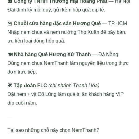
🏢
Công ty TNHH Thương mại Hoàng Phát
— Hà Nội
Đặt định kỳ mỗi quý, gửi kèm hộp quà dịp lễ.
🏪
Chuỗi cửa hàng đặc sản Hương Quê
— TP.HCM
Nhập nem chua và nem nướng Thọ Xuân để bày bán,
ưu tiên loại đóng hộp quà.
🍽️
Nhà hàng Quê Hương Xứ Thanh
— Đà Nẵng
Dùng nem chua NemThanh làm nguyên liệu trong thực
đơn trực tiếp.
🎁
Tập đoàn FLC
(chi nhánh Thanh Hóa)
Đặt nem + vịt Cổ Lũng làm quà tri ân khách hàng VIP
dịp cuối năm.
—
Tại sao những chỗ này chọn NemThanh?