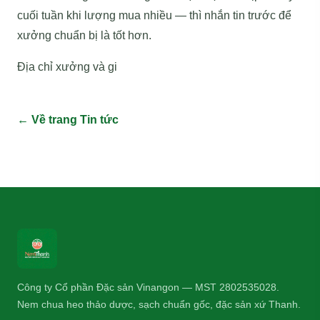
cuối tuần khi lượng mua nhiều — thì nhắn tin trước để
xưởng chuẩn bị là tốt hơn.
Địa chỉ xưởng và gi
← Về trang Tin tức
Công ty Cổ phần Đặc sản Vinangon — MST 2802535028.
Nem chua heo thảo dược, sạch chuẩn gốc, đặc sản xứ Thanh.