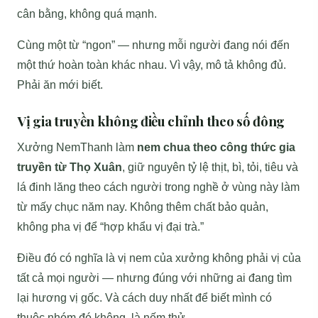
cân bằng, không quá mạnh.
Cùng một từ “ngon” — nhưng mỗi người đang nói đến
một thứ hoàn toàn khác nhau. Vì vậy, mô tả không đủ.
Phải ăn mới biết.
Vị gia truyền không điều chỉnh theo số đông
Xưởng NemThanh làm
nem chua theo công thức gia
truyền từ Thọ Xuân
, giữ nguyên tỷ lệ thịt, bì, tỏi, tiêu và
lá đinh lăng theo cách người trong nghề ở vùng này làm
từ mấy chục năm nay. Không thêm chất bảo quản,
không pha vị để “hợp khẩu vị đại trà.”
Điều đó có nghĩa là vị nem của xưởng không phải vị của
tất cả mọi người — nhưng đúng với những ai đang tìm
lại hương vị gốc. Và cách duy nhất để biết mình có
thuộc nhóm đó không, là nếm thử.