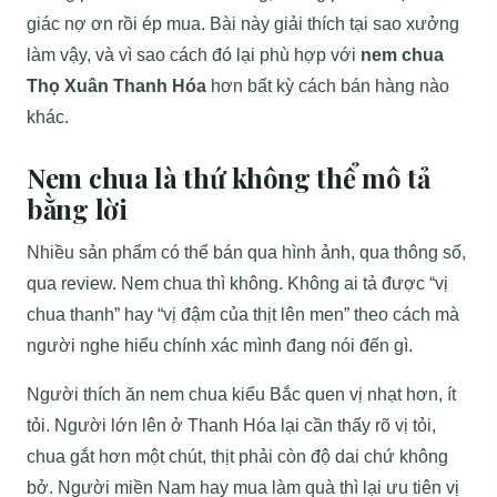
giác nợ ơn rồi ép mua. Bài này giải thích tại sao xưởng
làm vậy, và vì sao cách đó lại phù hợp với
nem chua
Thọ Xuân Thanh Hóa
hơn bất kỳ cách bán hàng nào
khác.
Nem chua là thứ không thể mô tả
bằng lời
Nhiều sản phẩm có thể bán qua hình ảnh, qua thông số,
qua review. Nem chua thì không. Không ai tả được “vị
chua thanh” hay “vị đậm của thịt lên men” theo cách mà
người nghe hiểu chính xác mình đang nói đến gì.
Người thích ăn nem chua kiểu Bắc quen vị nhạt hơn, ít
tỏi. Người lớn lên ở Thanh Hóa lại cần thấy rõ vị tỏi,
chua gắt hơn một chút, thịt phải còn độ dai chứ không
bở. Người miền Nam hay mua làm quà thì lại ưu tiên vị