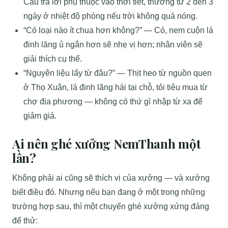
Câu trả lời phụ thuộc vào thời tiết, thường từ 2 đến 3
ngày ở nhiệt độ phòng nếu trời không quá nóng.
“Có loại nào ít chua hơn không?” — Có, nem cuộn lá
đinh lăng ủ ngắn hơn sẽ nhẹ vị hơn; nhân viên sẽ
giải thích cụ thể.
“Nguyên liệu lấy từ đâu?” — Thịt heo từ nguồn quen
ở Thọ Xuân, lá đinh lăng hái tại chỗ, tỏi tiêu mua từ
chợ địa phương — không có thứ gì nhập từ xa để
giảm giá.
Ai nên ghé xưởng NemThanh một
lần?
Không phải ai cũng sẽ thích vị của xưởng — và xưởng
biết điều đó. Nhưng nếu bạn đang ở một trong những
trường hợp sau, thì một chuyến ghé xưởng xứng đáng
để thử: