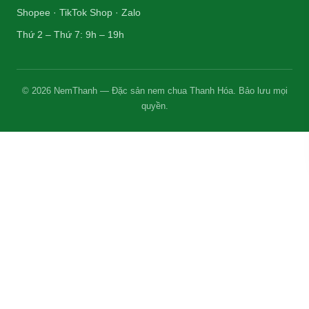
Shopee · TikTok Shop · Zalo
Thứ 2 – Thứ 7: 9h – 19h
© 2026 NemThanh — Đặc sản nem chua Thanh Hóa. Bảo lưu mọi
quyền.