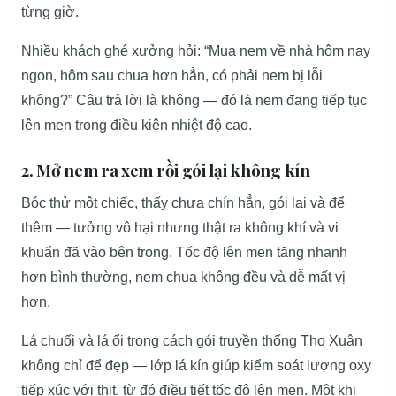
từng giờ.
Nhiều khách ghé xưởng hỏi: “Mua nem về nhà hôm nay
ngon, hôm sau chua hơn hẳn, có phải nem bị lỗi
không?” Câu trả lời là không — đó là nem đang tiếp tục
lên men trong điều kiện nhiệt độ cao.
2. Mở nem ra xem rồi gói lại không kín
Bóc thử một chiếc, thấy chưa chín hẳn, gói lại và để
thêm — tưởng vô hại nhưng thật ra không khí và vi
khuẩn đã vào bên trong. Tốc độ lên men tăng nhanh
hơn bình thường, nem chua không đều và dễ mất vị
hơn.
Lá chuối và lá ổi trong cách gói truyền thống Thọ Xuân
không chỉ để đẹp — lớp lá kín giúp kiểm soát lượng oxy
tiếp xúc với thịt, từ đó điều tiết tốc độ lên men. Một khi