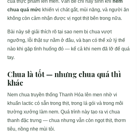
của thực phẩm lên men. Vấn đề chỉ nảy sinh khi
nem
chua quá mức
khiến vị chát gắt, mùi nặng, và người ăn
không còn cảm nhận được vị ngọt thịt bên trong nữa.
Bài này sẽ giải thích rõ tại sao nem bị chua vượt
ngưỡng, lỗi thật sự nằm ở đâu, và bạn có thể xử lý thế
nào khi gặp tình huống đó — kể cả khi nem đã lỡ để quá
tay.
Chua là tốt — nhưng chua quá thì
khác
Nem chua truyền thống Thanh Hóa lên men nhờ vi
khuẩn lactic có sẵn trong thịt, trong lá gói và trong môi
trường xưởng làm nem. Quá trình này tạo ra vị chua
thanh đặc trưng — chua nhưng vẫn còn ngọt thịt, thơm
tiêu, nồng nhẹ mùi tỏi.