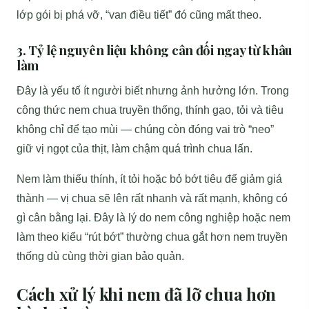
lớp gói bị phá vỡ, “van điều tiết” đó cũng mất theo.
3. Tỷ lệ nguyên liệu không cân đối ngay từ khâu
làm
Đây là yếu tố ít người biết nhưng ảnh hưởng lớn. Trong
công thức nem chua truyền thống, thính gạo, tỏi và tiêu
không chỉ để tạo mùi — chúng còn đóng vai trò “neo”
giữ vị ngọt của thịt, làm chậm quá trình chua lấn.
Nem làm thiếu thính, ít tỏi hoặc bỏ bớt tiêu để giảm giá
thành — vị chua sẽ lên rất nhanh và rất mạnh, không có
gì cân bằng lại. Đây là lý do nem công nghiệp hoặc nem
làm theo kiểu “rút bớt” thường chua gắt hơn nem truyền
thống dù cùng thời gian bảo quản.
Cách xử lý khi nem đã lỡ chua hơn