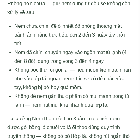
Phòng hơn chữa — giữ nem đúng từ đầu sẽ không cần
xử lý về sau.
Nem chưa chín: để ở nhiệt độ phòng thoáng mát,
tránh ánh nắng trực tiếp, đợi 2 đến 3 ngày tùy thời
tiết.
Nem đã chín: chuyển ngay vào ngăn mát tủ lạnh (4
đến 8 độ), dùng trong vòng 3 đến 4 ngày.
Không bóc thử rồi gói lại — nếu muốn kiểm tra, nhấn
nhẹ vào lớp lá ngoài: nem chín sẽ có độ chắc vừa
tay, không bị bở hay quá mềm.
Không để nem gần thực phẩm có mùi mạnh trong tủ
lạnh — nem hút mùi khá nhanh qua lớp lá.
Tại xưởng NemThanh ở Thọ Xuân, mỗi chiếc nem
được gói bằng lá chuối và lá ổi theo đúng quy trình
truyền thống — không bỏ bớt lớp lá, không rút ngắn thời