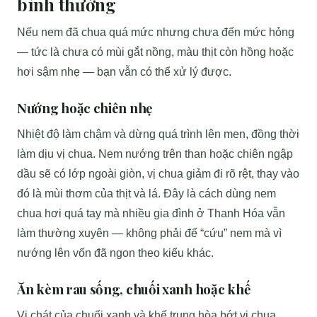
bình thường
Nếu nem đã chua quá mức nhưng chưa đến mức hỏng
— tức là chưa có mùi gắt nồng, màu thịt còn hồng hoặc
hơi sậm nhẹ — bạn vẫn có thể xử lý được.
Nướng hoặc chiên nhẹ
Nhiệt độ làm chậm và dừng quá trình lên men, đồng thời
làm dịu vị chua. Nem nướng trên than hoặc chiên ngập
dầu sẽ có lớp ngoài giòn, vị chua giảm đi rõ rệt, thay vào
đó là mùi thơm của thịt và lá. Đây là cách dùng nem
chua hơi quá tay mà nhiều gia đình ở Thanh Hóa vẫn
làm thường xuyên — không phải để “cứu” nem mà vì
nướng lên vốn đã ngon theo kiểu khác.
Ăn kèm rau sống, chuối xanh hoặc khế
Vị chát của chuối xanh và khế trung hòa bớt vị chua,