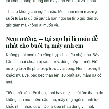
lại không đúng không khí mấy anh em ngồi với nhau.
Thật ra không cần nghĩ nhiều. Một mâm
nem nướng
cuối tuần
là đủ để giữ cả bàn ngồi lại từ 6 giờ đến 10
giờ đêm mà không ai muốn về.
Nem nướng — tại sao lại là món dễ
nhất cho buổi tụ mấy anh em
Không phải món nào cũng hợp cho kiểu nhậu thứ Bảy.
Lẩu thì phải chuẩn bị rau, nước dùng, bếp — mệt. Đồ
nướng tươi thì phải ướp trước vài tiếng. Nem nướng thì
khác: mua về, bắc bếp than lên, 10 phút sau mâm đã có
mùi.
Tiếng mỡ xèo trên than, khói bay nhẹ — cái âm thanh đó
không cần mời thêm câu nào, mấy ông ngồi quanh tự
khắc nhìn nhau cười. Đó là kiểu nhậu đúng vị nhất.