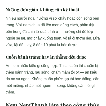
Nướng đơn giản, không cần kỹ thuật
Nhiều người ngại nướng vì sợ cháy hoặc còn sống bên
trong. Với nem chua đã lên men đúng cách, phần thịt
bên trong đã chín từ quá trình ủ — nướng chỉ để lớp
ngoài se lại, mỡ chảy xuống than, vỏ lá ổi thơm lên. Lửa
vừa, lật đều tay, 8 đến 10 phút là bóc được.
Cuốn bánh tráng hay ăn thẳng đều được
Anh em nhậu kiểu gì cũng hợp. Thích cuốn thì chuẩn bị
thêm bánh tráng, rau sống, chấm mắm tỏi ớt — ăn kiểu
đó no và ngon. Không muốn phức tạp thì bóc thẳng, cắn
một miếng, nhấp một ngụm — xong, không cần nói gì
thêm.
Nem NemThanh làm theo công thức