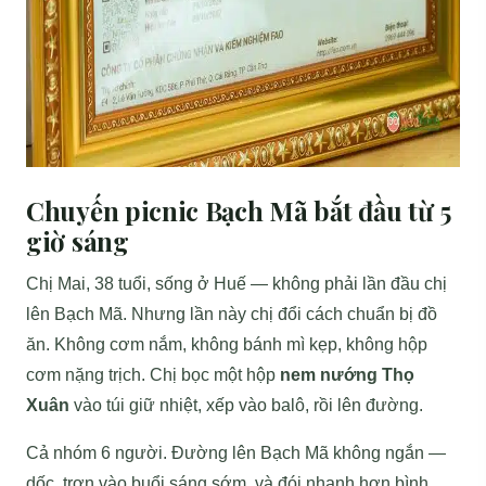
Chuyến picnic Bạch Mã bắt đầu từ 5
giờ sáng
Chị Mai, 38 tuổi, sống ở Huế — không phải lần đầu chị
lên Bạch Mã. Nhưng lần này chị đổi cách chuẩn bị đồ
ăn. Không cơm nắm, không bánh mì kẹp, không hộp
cơm nặng trịch. Chị bọc một hộp
nem nướng Thọ
Xuân
vào túi giữ nhiệt, xếp vào balô, rồi lên đường.
Cả nhóm 6 người. Đường lên Bạch Mã không ngắn —
dốc, trơn vào buổi sáng sớm, và đói nhanh hơn bình