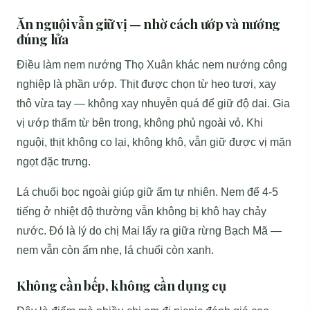
Ăn nguội vẫn giữ vị — nhờ cách ướp và nướng
đúng lửa
Điều làm nem nướng Thọ Xuân khác nem nướng công
nghiệp là phần ướp. Thịt được chọn từ heo tươi, xay
thô vừa tay — không xay nhuyễn quá để giữ độ dai. Gia
vị ướp thấm từ bên trong, không phủ ngoài vỏ. Khi
nguội, thịt không co lại, không khô, vẫn giữ được vị mặn
ngọt đặc trưng.
Lá chuối bọc ngoài giúp giữ ẩm tự nhiên. Nem để 4-5
tiếng ở nhiệt độ thường vẫn không bị khô hay chảy
nước. Đó là lý do chị Mai lấy ra giữa rừng Bạch Mã —
nem vẫn còn ấm nhẹ, lá chuối còn xanh.
Không cần bếp, không cần dụng cụ