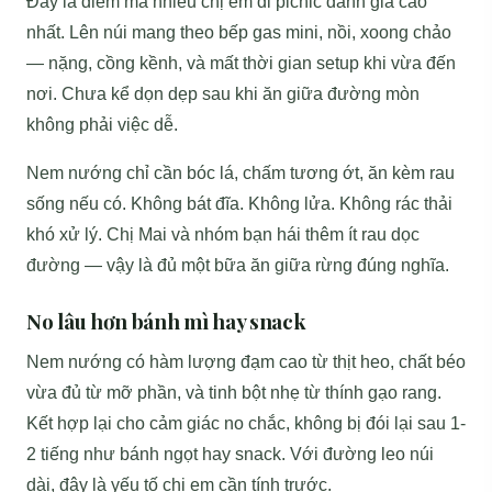
Đây là điểm mà nhiều chị em đi picnic đánh giá cao
nhất. Lên núi mang theo bếp gas mini, nồi, xoong chảo
— nặng, cồng kềnh, và mất thời gian setup khi vừa đến
nơi. Chưa kể dọn dẹp sau khi ăn giữa đường mòn
không phải việc dễ.
Nem nướng chỉ cần bóc lá, chấm tương ớt, ăn kèm rau
sống nếu có. Không bát đĩa. Không lửa. Không rác thải
khó xử lý. Chị Mai và nhóm bạn hái thêm ít rau dọc
đường — vậy là đủ một bữa ăn giữa rừng đúng nghĩa.
No lâu hơn bánh mì hay snack
Nem nướng có hàm lượng đạm cao từ thịt heo, chất béo
vừa đủ từ mỡ phần, và tinh bột nhẹ từ thính gạo rang.
Kết hợp lại cho cảm giác no chắc, không bị đói lại sau 1-
2 tiếng như bánh ngọt hay snack. Với đường leo núi
dài, đây là yếu tố chị em cần tính trước.