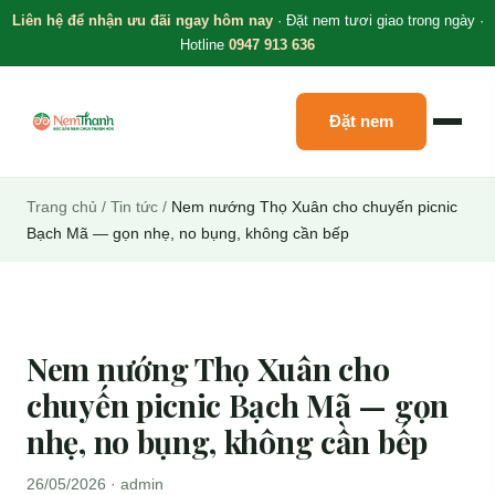
Liên hệ để nhận ưu đãi ngay hôm nay
· Đặt nem tươi giao trong ngày ·
Hotline
0947 913 636
Đặt nem
Trang chủ
/
Tin tức
/
Nem nướng Thọ Xuân cho chuyến picnic
Bạch Mã — gọn nhẹ, no bụng, không cần bếp
Nem nướng Thọ Xuân cho
chuyến picnic Bạch Mã — gọn
nhẹ, no bụng, không cần bếp
26/05/2026 · admin