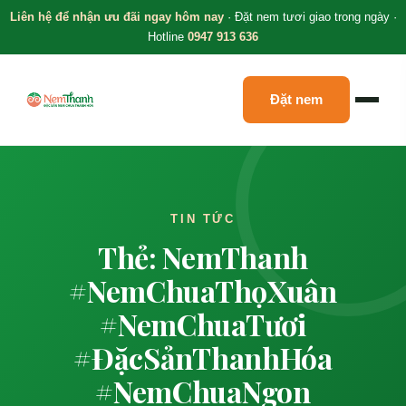
Liên hệ để nhận ưu đãi ngay hôm nay
· Đặt nem tươi giao trong ngày ·
Hotline
0947 913 636
Đặt nem
TIN TỨC
Thẻ: NemThanh
#NemChuaThọXuân
#NemChuaTươi
#ĐặcSảnThanhHóa
#NemChuaNgon