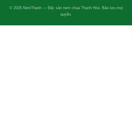
© 2026 NemThanh — Đặc sản nem chua Thanh Hóa. Bảo lưu mọi
quyền.